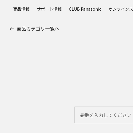
メ
商品情報
サポート情報
CLUB Panasonic
オンライン
イ
ン
コ
商品カテゴリ一覧へ
ン
テ
ン
ツ
に
ス
キ
ッ
プ