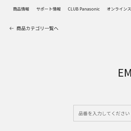
メ
商品情報
サポート情報
CLUB Panasonic
オンライン
イ
ン
コ
商品カテゴリ一覧へ
ン
テ
ン
ツ
に
ス
E
キ
ッ
プ