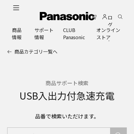
メ
イ
ロ
ン
グ
コ
商品
サポート
CLUB
オンライン
イ
ン
情報
情報
Panasonic
ストア
ン
テ
ン
商品カテゴリ一覧へ
ツ
に
ス
キ
ッ
商品サポート検索
プ
USB入出力付急速充電
品番で検索いただけます。