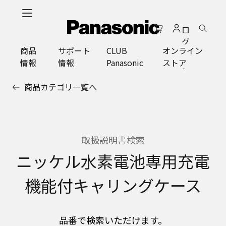
メ
イ
ロ
ン
グ
コ
商品
サポート
CLUB
オンライン
イ
ン
情報
情報
Panasonic
ストア
ン
テ
ン
商品カテゴリ一覧へ
ツ
に
ス
キ
ッ
取扱説明書検索
プ
ニッケル水素電池専用充電
機能付キャリングケース
品番で検索いただけます。