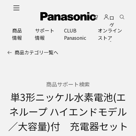
メ
イ
ロ
ン
グ
コ
商品
サポート
CLUB
オンライン
イ
ン
情報
情報
Panasonic
ストア
ン
テ
ン
商品カテゴリ一覧へ
ツ
に
ス
キ
ッ
商品サポート検索
プ
単3形ニッケル水素電池(エ
ネループ ハイエンドモデル
／大容量)付 充電器セット