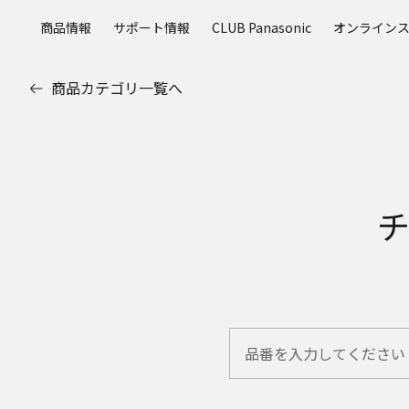
メ
商品情報
サポート情報
CLUB Panasonic
オンライン
イ
ン
コ
商品カテゴリ一覧へ
ン
テ
ン
ツ
に
ス
チ
キ
ッ
プ