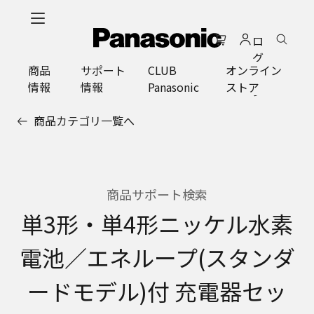
メ
イ
ロ
ン
グ
コ
商品
サポート
CLUB
オンライン
イ
ン
情報
情報
Panasonic
ストア
ン
テ
ン
商品カテゴリ一覧へ
ツ
に
ス
キ
ッ
商品サポート検索
プ
単3形・単4形ニッケル水素
電池／エネループ(スタンダ
ードモデル)付 充電器セッ