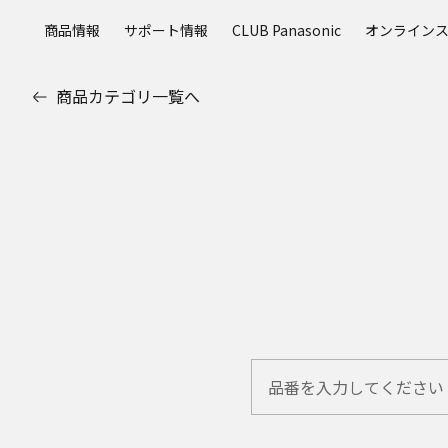
メ
商品情報
サポート情報
CLUB Panasonic
オンライン
イ
ン
コ
商品カテゴリ一覧へ
ン
テ
ン
ツ
に
ス
キ
ッ
プ