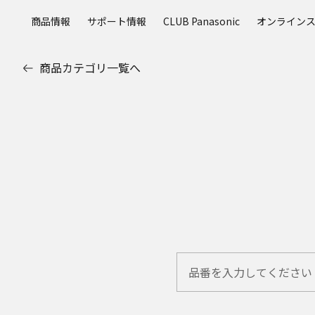
メ
商品情報
サポート情報
CLUB Panasonic
オンライン
イ
ン
コ
商品カテゴリ一覧へ
ン
テ
ン
ツ
に
ス
キ
ッ
プ