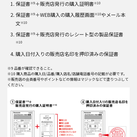
保証書
＋販売店発行の購入証明書
※9
※10
保証書
＋WEB購入の購入履歴画面
やメール本
※9
※10
文
※10
保証書
＋販売店発行のレシート型の製品保証書
※9
※10
購入日付入りの販売店名印を押印済みの保証書
※9 品番が確認できること。
※10 購入商品の購入日/品番/購入店名/店舗電話番号の記載が必要です。
※販売店の会員番号やポイントなどの情報はマジックなどで塗りつぶして
ください。