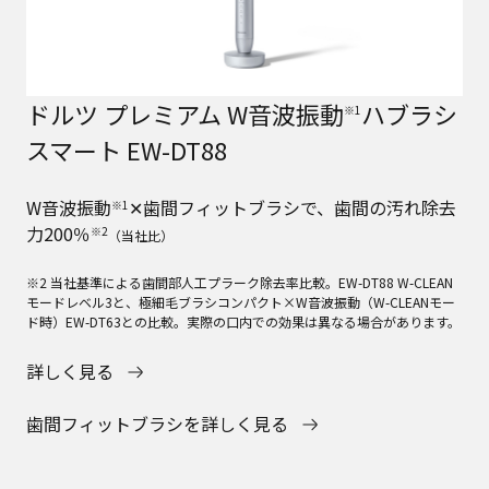
ドルツ プレミアム W音波振動
ハブラシ
※1
スマート EW-DT88
W音波振動
✕歯間フィットブラシで、歯間の汚れ除去
※1
力200％
※2
（当社比）
※2 当社基準による歯間部人工プラーク除去率比較。EW-DT88 W-CLEAN
モードレベル3と、極細毛ブラシコンパクト×W音波振動（W-CLEANモー
ド時）EW-DT63との比較。実際の口内での効果は異なる場合があります。
詳しく見る
歯間フィットブラシを詳しく見る