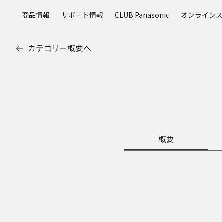
メ
商品情報
サポート情報
CLUB Panasonic
オンライン
イ
ン
コ
カテゴリー概要へ
ン
テ
ン
ツ
に
ス
キ
ッ
概要
プ