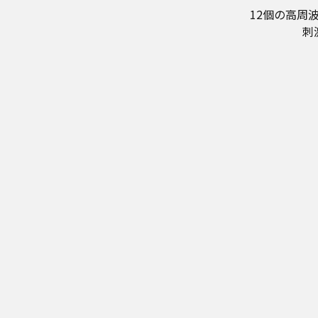
12個の高周
刺