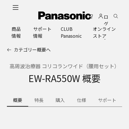
メ
イ
ロ
ン
グ
コ
商品
サポート
CLUB
オンライン
イ
ン
情報
情報
Panasonic
ストア
ン
テ
ン
カテゴリー概要へ
ツ
に
ス
高周波治療器 コリコランワイド（腰用セット）
キ
EW-RA550W 概要
ッ
プ
概要
特長
購入
仕様
サポート