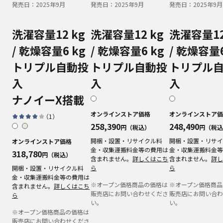
発売日：
2025年9月
発売日：
2025年9月
発売日：
2025年9月
洗濯容量12 kg
洗濯容量12 kg
洗濯容量12
/ 乾燥容量6 kg
/ 乾燥容量6 kg
/ 乾燥容量6
トリプル自動投
トリプル自動投
トリプル
入
入
入
ナノイーX搭載
オンラインストア価格
オンラインストア価
（
1
）
258,390
248,490
円（税込）
円（税込
開梱・設置・リサイクル料
開梱・設置・リサイ
オンラインストア価格
金・収集運搬料金等の費用は
金・収集運搬料金等
318,780
円（税込）
含まれません。
詳しくはこち
含まれません。
詳し
ら
ら
開梱・設置・リサイクル料
金・収集運搬料金等の費用は
※オープン価格商品の価格は
※オープン価格商品
含まれません。
詳しくはこち
販売店にお問い合わせくださ
販売店にお問い合わ
ら
い。
い。
※オープン価格商品の価格は
販売店にお問い合わせくださ