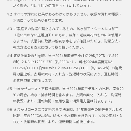
だく場合、月に１回の使用をおすすめしています。
すべての汚れに効果があるわけではありません。衣類や汚れの種類・
水温によって効果が異なります。
ご家庭での洗濯が禁止されているもの、防水加工・シームレス加工
（縫い目のない圧着加工）のもの、皮革・毛皮素材のものには使用で
きません。洗濯前に取扱い絵表示等を必ず確認いただき、洗濯方法・
乾燥方法とも表示に従って取り扱いください。
定格洗濯乾燥6 kg時。当社2024年度発売NA-LX129D/127D（約890
Wh）とNA-LX129E/127E（約800 Wh）、当社2024年度発売NA-
LX125D/113D（約960 Wh）とNA-LX125E/113E（約945 Wh）の消費
電力量比較。衣類の素材・入れ方・洗濯時の状況により、運転時間・
消費電力量は前後します。
おまかせコース・定格洗濯時。当社2024年度モデルとの比較。室温20
℃の場合。給水・排水時間を含みます。衣類の素材・入れ方・洗濯時
の状況により、運転時間・使用水量・消費電力量は前後します。
おまかせコースにて定格容量で洗濯時、24年度発売の同等モデルとの
比較。室温20 ℃の場合。給水・排水時間を含みます。衣類の素材・入
れ方・洗濯時の状況により、運転時間は前後します。