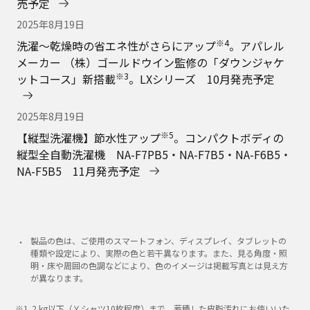
売予定
2025年8月19日
※4
洗濯～乾燥時の省エネ性がさらにアップ
。アパレル
メーカー （株）ゴールドウイン監修の「ダウンジャケ
※3
ットコース」新搭載
。LXシリーズ 10月発売予定
2025年8月19日
※5
【縦型洗濯機】節水性アップ
。コンパクトボディの
縦型全自動洗濯機 NA-F7PB5・NA-F7B5・NA-F6B5・
NA-F5B5 11月発売予定
製品の色は、ご使用のスマートフォン、ディスプレイ、タブレットの
種類や設定により、実際の色と若干異なります。また、見る角度・照
明・床や周囲の色調などにより、色のイメージは掲載写真とは見え方
が異なります。
2 kg以下（Ｙシャツ10枚程度）まで。蓄積した皮脂汚れにお使いいた