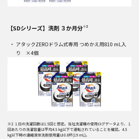
【SDシリーズ】洗剤 ３か月分
※2
アタックZEROドラム式専用 つめかえ用810 mL入
り ×4個
※2 １日の洗濯回数は1.5回と想定。当社洗濯機の使用ログデータより、１
回あたりの洗濯容量は平均4.5 kg以下で運転されていることを確認。4.5
kg以下時の濃縮液体洗剤使用量は0.8杯(19 mL)。