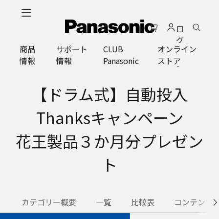
メ
イ
ロ
ン
グ
コ
商品
サポート
CLUB
オンライン
イ
ン
情報
情報
Panasonic
ストア
ン
テ
ン
ツ
【ドラム式】自動投入
に
ス
Thanksキャンペーン
キ
ッ
花王製品３か月分プレゼン
プ
ト
カテゴリー概要
一覧
比較表
コンテンツ