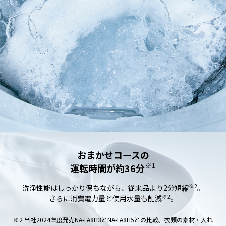
おまかせコースの
※1
運転時間が約36分
※2
洗浄性能はしっかり保ちながら、従来品より2分短縮
。
※2
さらに消費電力量と使用水量も削減
。
※2 当社2024年度発売NA-FA8H3とNA-FA8H5との比較。衣類の素材・入れ