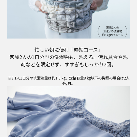
忙しい朝に便利「時短コース」
家族2人の1日分
の洗濯物も、洗える。汚れ具合や洗
※3
剤などを限定せず、すすぎもしっかり2回。
※3 1人1日分の洗濯物量は約1.5 kg。定格容量8 kg以下の機種の場合は2人
分/日。