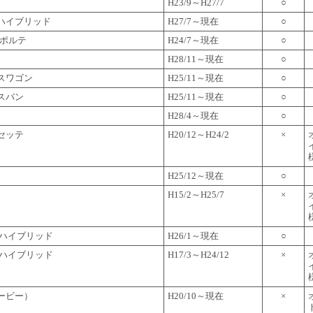
H23/9～H27/7
○
ハイブリッド
H27/7～現在
○
/ポルテ
H24/7～現在
○
H28/11～現在
○
スワゴン
H25/11～現在
○
スバン
H25/11～現在
○
H28/4～現在
○
セッテ
H20/12～H24/2
×
H25/12～現在
○
H15/2～H25/7
×
 ハイブリッド
H26/1～現在
○
 ハイブリッド
H17/3～H24/12
×
ービー）
H20/10～現在
×