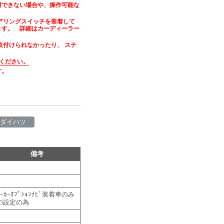
用できない場合や、操作可能な
アリングスイッチを装着して
ます。 詳細はカーディーラー
取付けられなかったり、 ステ
ください。
す。
ダイハツ
備考
ﾒｰｶｰｵﾌﾟｼｮﾝﾅﾋﾞ装着車のみ
の設定の為