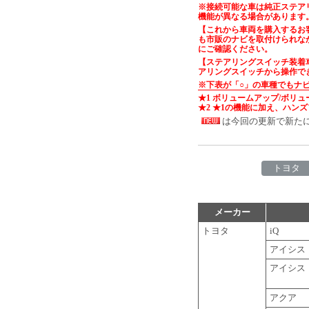
※接続可能な車は純正ステア
機能が異なる場合があります
【これから車両を購入するお
も市販のナビを取付けられな
にご確認ください。
【ステアリングスイッチ装着
アリングスイッチから操作で
※下表が「○」の車種でもナ
★1 ボリュームアップ/ボリ
★2 ★1の機能に加え、ハン
は今回の更新で新た
トヨタ
メーカー
トヨタ
iQ
アイシス
アイシス
アクア