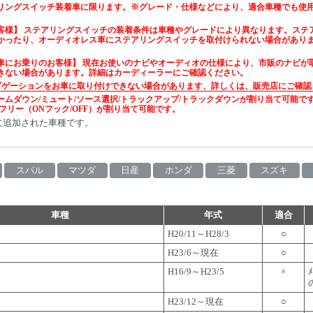
リングスイッチ装着車に限ります。※グレード・仕様などにより、適合車種でも使
。
客様】 ステアリングスイッチの装着条件は車種やグレードにより異なります。ステ
かったり、オーディオレス車にステアリングスイッチを取付けられない場合があり
車にお乗りのお客様】 現在お使いのナビやオーディオの仕様により、市販のナビが
きない場合があります。詳細はカーディーラーにご確認ください。
ビゲーションをお車に取り付けできない場合があります、詳しくは、販売店にご確認
ュームダウン/ミュート/ソース選択/トラックアップ/トラックダウンが割り当て可能で
ズフリー（ONフック/OFF）が割り当て可能です。
に追加された車種です。
スバル
マツダ
日産
ホンダ
三菱
スズキ
車種
年式
適合
H20/11～H28/3
○
H23/6～現在
○
H16/9～H23/5
×
H23/12～現在
○