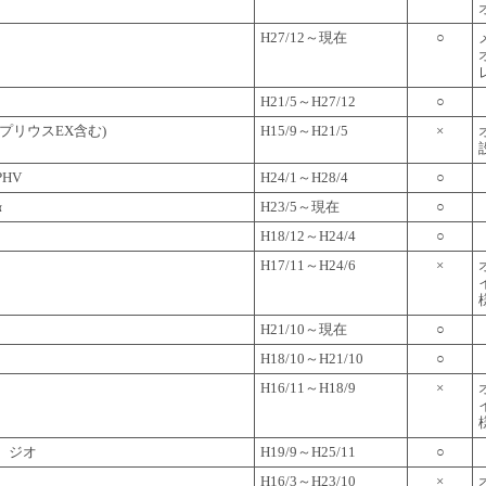
H27/12～現在
○
H21/5～H27/12
○
プリウスEX含む)
H15/9～H21/5
×
HV
H24/1～H28/4
○
α
H23/5～現在
○
H18/12～H24/4
○
H17/11～H24/6
×
H21/10～現在
○
H18/10～H21/10
○
H16/11～H18/9
×
 ジオ
H19/9～H25/11
○
H16/3～H23/10
×