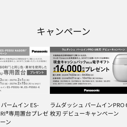
キャンペーン
パームイン ES-
ラムダッシュ パームインPRO 
GORI®専用置台プレゼ
枚刃 デビューキャンペーン
ーン