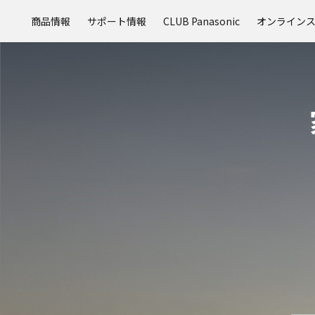
メ
商品情報
サポート情報
CLUB Panasonic
オンライン
イ
ン
コ
ン
テ
ン
ツ
に
ス
キ
ッ
プ