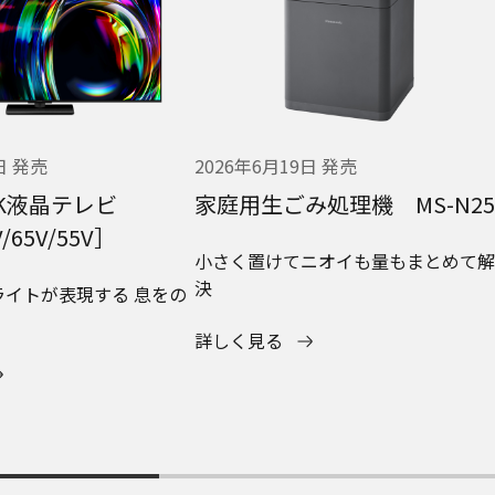
日 発売
2026年6月19日 発売
D 4K液晶テレビ
家庭用生ごみ処理機 MS-N25
/65V/55V］
小さく置けてニオイも量もまとめて解
決
ライトが表現する 息をの
詳しく見る