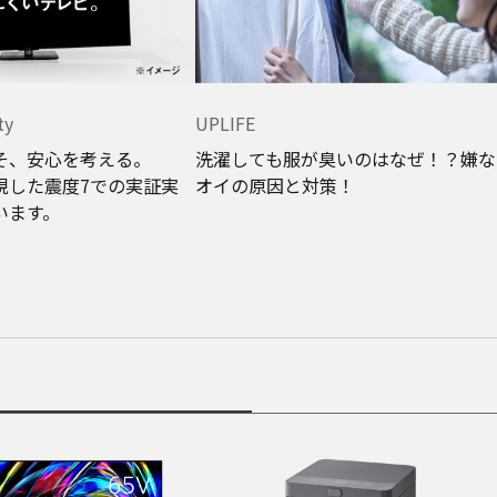
ty
UPLIFE
そ、安心を考える。
洗濯しても服が臭いのはなぜ！？嫌な
現した震度7での実証実
オイの原因と対策！
います。