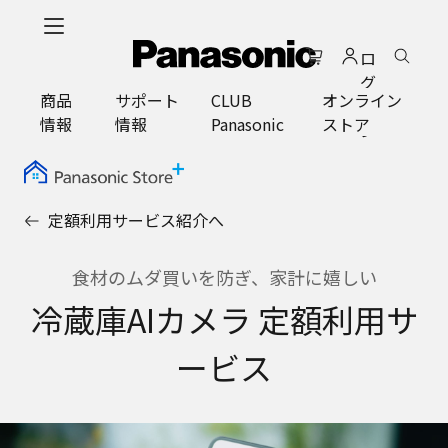
メ
イ
ロ
ン
グ
コ
商品
サポート
CLUB
オンライン
イ
ン
情報
情報
Panasonic
ストア
ン
テ
ン
ツ
に
定額利用サービス紹介へ
ス
キ
ッ
食材のムダ買いを防ぎ、家計に嬉しい
プ
冷蔵庫AIカメラ 定額利用サ
ービス