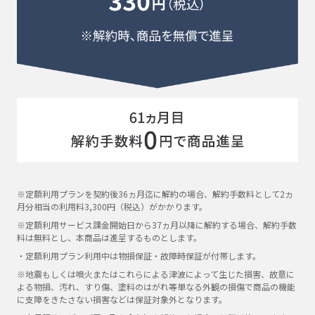
※定額利用プランを契約後36ヵ月迄に解約の場合、解約手数料として2ヵ
月分相当の利用料3,300円（税込）がかかります。
※定額利用サービス課金開始日から37ヵ月以降に解約する場合、解約手数
料は無料とし、本商品は進呈するものとします。
・定額利用プラン利用中は物損保証・故障時保証が付帯します。
※地震もしくは噴火またはこれらによる津波によって生じた損害、故意に
よる物損、汚れ、すり傷、塗料のはがれ等単なる外観の損傷で商品の機能
に支障をきたさない損害などは保証対象外となります。