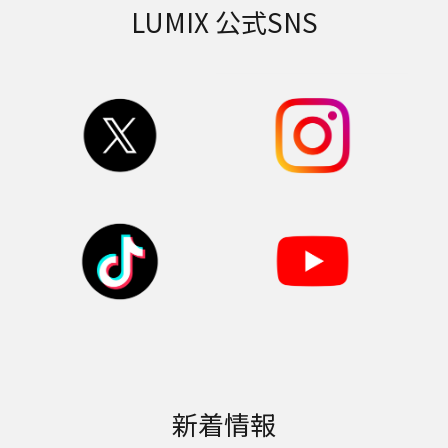
オンラインレンタル
Panasonic Factory
Refresh
LINEアプリを利用した、
LUMIX 交換レンズおよび
「限りある資源を大切にし
カメラのオンラインレンタ
たい」との思いから、当社
ルサービスです。スマホか
グループに戻ってきた家電
らいつでもご注文いただけ
をもう一度使える状態に再
ます。
生し、販売する活動に取り
組んでいます。
詳しく見る
詳しく見る
LUMIX 公式SNS