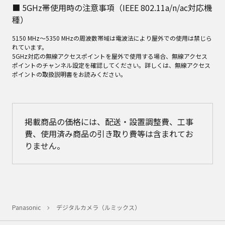
用を停止したうえ、「
お問い合わせ
」からご連絡いただき、混信回避のた
めの処置など（例えば、パーティションの設置など）についてご相談くだ
さい。
3．その他、この機器から移動体識別用の特定小電力無線局あるいはアマ
チュア無線局に対して有害な電波干渉の事例が発生した場合など、何かお
困りのことが起きたときは、「
お問い合わせ
」からお問い合わせくださ
い。
■ 2.4GHz帯使用周波数
2.4: 2400 MHz帯を利⽤する無線設備を表します。
DS/OF/XX: 変調⽅式がDSSS、OFDM、その他の⽅式であることを⽰しま
す。
1: 想定される与⼲渉距離が約10mであることを⽰します。
4: 想定される与⼲渉距離が約40mであることを⽰します。
■ 5GHz帯使用時の注意事項（IEEE 802.11a/n/ac対応機
種）