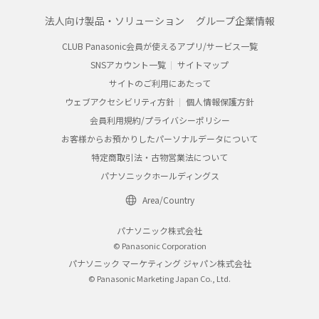
5150 MHz〜5350 MHzの周波数帯域は電波法により屋外での使用は禁じら
れています。
5GHz対応の無線アクセスポイントを屋外で使用する場合、無線アクセス
ポイントのチャンネル設定を確認してください。詳しくは、無線アクセス
ポイントの取扱説明書をお読みください。
掲載商品の価格には、配送・設置調整費、工事
費、使用済み商品の引き取り費等は含まれてお
りません。
Panasonic
デジタルカメラ（ルミックス）
法人向け製品・ソリューション
グループ企業情報
CLUB Panasonic会員が使えるアプリ/サービス一覧