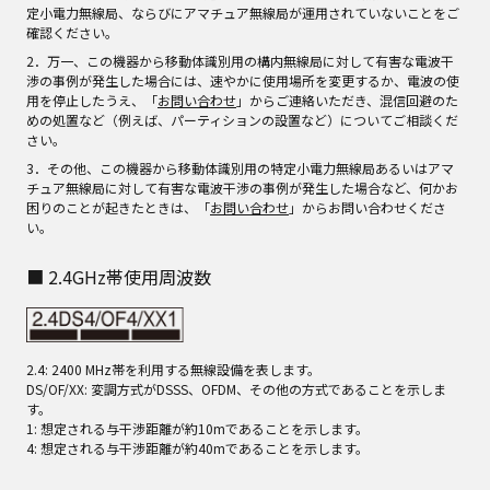
●YouTube™および YouTube ロゴは、Google Inc.の商標または登録商標
です。
無線LAN/Bluetooth機器使用上の注意事項
この機器の使用周波数帯域では、電子レンジなどの産業・科学・医療機器
のほか、工場の製造ラインなどで使用される移動体識別用の構内無線局
（免許を要する無線局）および特定小電力無線局（免許を要しない無線
局）、ならびにアマチュア無線局（免許を要する無線局）が運用されてい
ます。
1．この機器を使用する前に、近くで移動体識別用の構内無線局および特
定小電力無線局、ならびにアマチュア無線局が運用されていないことをご
確認ください。
2．万一、この機器から移動体識別用の構内無線局に対して有害な電波干
渉の事例が発生した場合には、速やかに使用場所を変更するか、電波の使