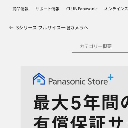
メ
商品情報
サポート情報
CLUB Panasonic
オンライン
イ
ン
コ
Sシリーズ フルサイズ一眼カメラへ
ン
テ
ン
カテゴリー概要
ツ
に
ス
キ
ッ
プ