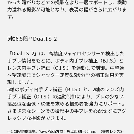
かった暗がりなどでの撮影をより一層サポートし、機動
力溢れる撮影が可能となり、表現の幅がさらに広がりま
す。
5軸6.5段
Dual I.S. 2
※2
「Dual I.S. 2」は、高精度ジャイロセンサーで検出した
手ブレ情報をもとに、ボディ内手ブレ補正（B.I.S.）と
レンズ内手ブレ補正（O.I.S.）を連動して制御。中望遠
～望遠域までシャッター速度6.5段分
の補正効果を実
※2
現しました。
5軸のボディ内手ブレ補正（B.I.S.）と、2軸のレンズ内
手ブレ補正（O.I.S.）の連動制御により、ブレの少ない
高品位な画像・映像を求める撮影者を強力にサポート。
さまざまなシーンでの撮影中の手ブレを心配せずにアグ
レッシブな撮影ができます。
※1 CIPA規格準拠。Yaw/Pitch方向：焦点距離f=60mm、（交換レンズS-