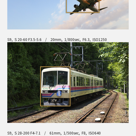
S9, S 20-60 F3.5-5.6 / 20mm, 1/800sec, F6.3, ISO1250
S9, S 28-200 F4-7.1 / 61mm, 1/500sec, F8, ISO640