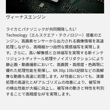
ヴィーナスエンジン
ライカとパナソニックが共同開発したL
2
Technology（エルスクエア・テクノロジー）搭載のエ
ンジン。高画素センサーから出力される画像情報を高速
処理しながら、高精細かつ自然な質感描写を実現しま
す。さらに、高い解像感と立体描写を実現する新インテ
リジェントディテール処理やノイズリダクションにより
静止画・動画撮影において、高画質・高感度・色再現に
優れた処理性能を発揮し、6K 30p 10bit記録などの高解
像な動画も高速に処理します。AF性能においても、演算
処理の高速化とAFアルゴリズムの改善により、被写体
の検出性能が大幅に向上し、被写体の動きと特性を判別
することで高精度なAFを実現します。