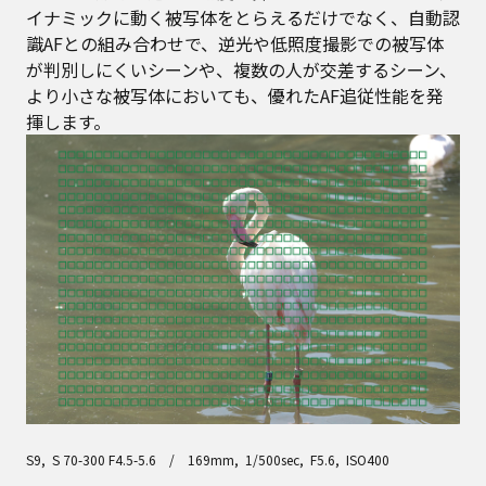
イナミックに動く被写体をとらえるだけでなく、自動認
識AFとの組み合わせで、逆光や低照度撮影での被写体
が判別しにくいシーンや、複数の人が交差するシーン、
より小さな被写体においても、優れたAF追従性能を発
揮します。
S9, S 70-300 F4.5-5.6 / 169mm, 1/500sec, F5.6, ISO400