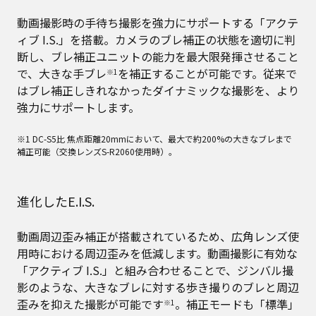
動画撮影時の手待ち撮影を強力にサポートする「アクテ
ィブ I.S.」を搭載。カメラのブレ補正の状態を適切に判
断し、ブレ補正ユニットの能力を最大限発揮させること
で、大きな手ブレ
を補正することが可能です。従来で
※1
はブレ補正しきれなかったダイナミックな撮影を、より
強力にサポートします。
※1 DC-S5比 焦点距離20mmにおいて、最大で約200%の大きなブレまで
補正可能（交換レンズS-R2060使用時）。
進化したE.I.S.
動画周辺歪み補正が搭載されているため、広角レンズ使
用時における周辺歪みを低減します。動画撮影に有効な
「アクティブ I.S.」と組み合わせることで、ジンバル撮
影のような、大きなブレに対する歩き撮りのブレと周辺
歪みを抑えた撮影が可能です
。補正モードも「標準」
※1