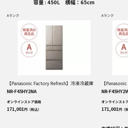
容量 : 450L 横幅：65cm
Aランク
Aランク
【Panasonic Factory Refresh】冷凍冷蔵庫
【Panasoni
NR-F45HY2NA
NR-F45HY2
オンラインストア価格
オンラインスト
171,001
171,001
円（税込）
円（