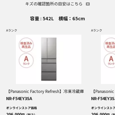
キズの確認箇所の目安はこちら
容量 : 542L 横幅：65cm
Aランク
Aランク
【Panasonic Factory Refresh】冷凍冷蔵庫
【Panasoni
NR-F54EY3SA
NR-F54EY3S
オンラインストア価格
オンラインスト
206,000
206,000
円（税込）
円（