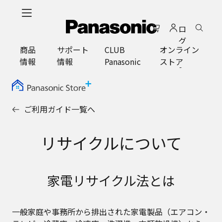
メ
イ
ロ
ン
グ
コ
商品
サポート
CLUB
オンライン
イ
ン
情報
情報
Panasonic
ストア
ン
テ
ン
ツ
に
ご利用ガイド一覧へ
ス
キ
ッ
リサイクルについて
プ
家電リサイクル法とは
一般家庭や事務所から排出された家電製品（エアコン・