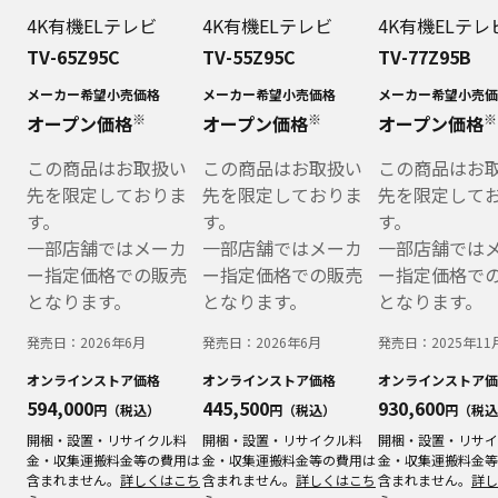
4K有機ELテレビ
4K有機ELテレビ
4K有機ELテレ
TV-65Z95C
TV-55Z95C
TV-77Z95B
メーカー希望小売価格
メーカー希望小売価格
メーカー希望小売価
※
※
※
オープン価格
オープン価格
オープン価格
この商品はお取扱い
この商品はお取扱い
この商品はお
先を限定しておりま
先を限定しておりま
先を限定して
す。
す。
す。
一部店舗ではメーカ
一部店舗ではメーカ
一部店舗では
ー指定価格での販売
ー指定価格での販売
ー指定価格で
となります。
となります。
となります。
発売日：
2026年6月
発売日：
2026年6月
発売日：
2025年11
オンラインストア価格
オンラインストア価格
オンラインストア価
594,000
445,500
930,600
円（税込）
円（税込）
円（税込
開梱・設置・リサイクル料
開梱・設置・リサイクル料
開梱・設置・リサイ
金・収集運搬料金等の費用は
金・収集運搬料金等の費用は
金・収集運搬料金等
含まれません。
詳しくはこち
含まれません。
詳しくはこち
含まれません。
詳し