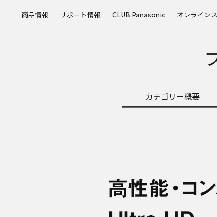
メ
商品情報
サポート情報
CLUB Panasonic
オンライン
イ
ン
コ
ン
テ
ン
ツ
カテゴリー概要
に
ス
キ
ッ
プ