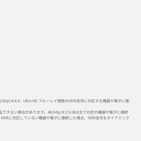
/4:4:4、Ultra HD ブルーレイ規格のHDR信号に対応する機器や端子に接
い場合があります。4K/60p/4:2:0/8bitまで対応の機器や端子に接続
。HDRに対応していない機器や端子に接続した場合、HDR信号をダイナミック