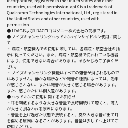
Incorporated, registered in the United States and other
countries, used with permission. aptX is a trademark of
Qualcomm Technologies International, Ltd., registered in
the United States and other countries, used with
permission.
● LDACおよびLDACロゴはソニー株式会社の商標です。
● ノイズキャンセリングヘッドホン/インサイドホン使用に関し
て
・ 病院・航空機内での使用に際しては、各病院・航空会社の指
示に従ってください。また、病院・航空機で使われている機器
により、使用できない場合があります。あらかじめご了承くだ
さい。
・ ノイズキャンセリング機能はすべての雑音が消されるもので
はありません。静かな場所などや雑音の種類によっては、効果
が感じられない、または雑音が大きく感じる場合があります。
また、感じかたには個人差があります。
● ヘッドホンご使用に関するお知らせ
・耳を刺激するような大きな音量で長時間続けて聴くと、聴力
が大きく損なわれる原因になります。
・音量を上げ過ぎた状態で接続すると、突然大きな音が出て耳
を傷める原因になることがあります。音量は少しずつ上げてご
使用ください。