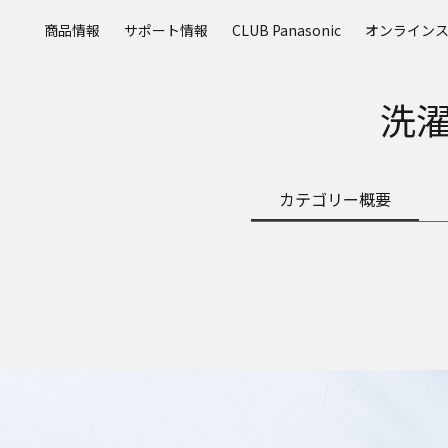
メ
商品情報
サポート情報
CLUB Panasonic
オンライン
イ
ン
コ
洗
ン
テ
ン
ツ
カテゴリー概要
に
ス
キ
ッ
プ