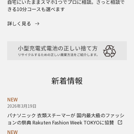
パナソニック 衣類スチーマーが 国内最大級のファッシ
ョンの祭典 Rakuten Fashion Week TOKYOに協賛
NEW
2026年2月26日
「EVERYDAY FASHION with パナソニック 衣類スチー
マー」ページを公開
NEW
2026年01月19日
シワをのばすだけで見た目の印象は変わる。当社史上立
★
★
ち上がり最速
・最軽量
。 衣類スチーマー NI-
FS70C 3月発売予定
★当社発売衣類スチーマーにおいて（2026年1月現在）
NEW
2026年01月19日
シワをのばすだけで見た目の印象は変わる。立ち上がり
が速い。 衣類スチーマー NI-FS60C 3月発売予定
NEW