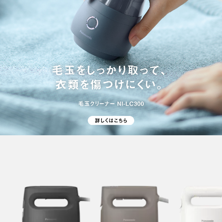
衣類スチーマー
衣類スチーマー
衣類スチーマ
NI-FS70C
NI-FS60C
NI-FS40C
メーカー希望小売価格
メーカー希望小売価格
メーカー希望小売価
※
※
※
オープン価格
オープン価格
オープン価格
発売日：
2026年2月
発売日：
2026年2月
この商品はお取扱い
先を限定しておりま
オンラインストア価格
オンラインストア価
す。
14,300
10,010
円（税込）
円（税込
一部店舗ではメーカ
ー指定価格での販売
※オープン価格商品の価格は
※オープン価格商品
となります。
販売店にお問い合わせくださ
販売店にお問い合わ
い。
い。