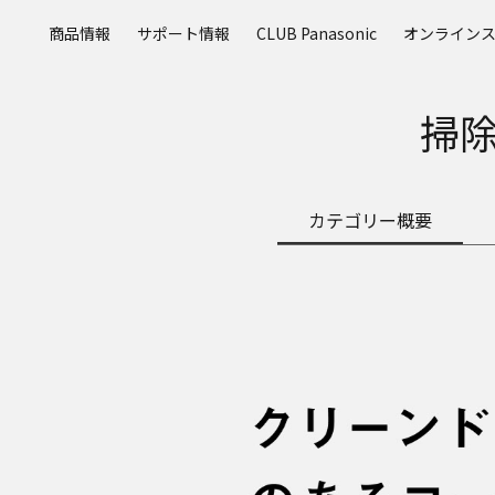
メ
商品情報
サポート情報
CLUB Panasonic
オンライン
イ
ン
コ
掃
ン
テ
ン
ツ
カテゴリー概要
に
ス
キ
ッ
プ