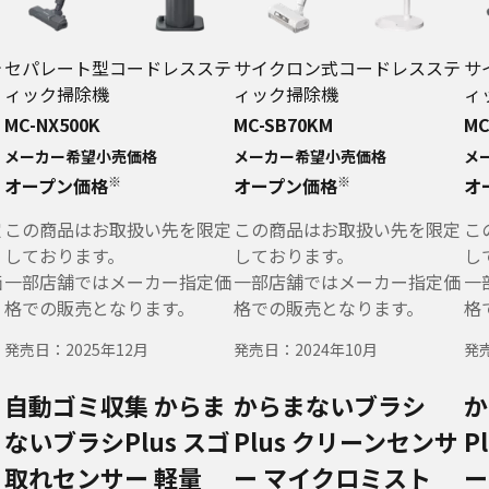
テ
セパレート型コードレスステ
サイクロン式コードレスステ
サ
ィック掃除機
ィック掃除機
ィ
MC-NX500K
MC-SB70KM
MC
メーカー希望小売価格
メーカー希望小売価格
メ
※
※
オープン価格
オープン価格
オ
定
この商品はお取扱い先を限定
この商品はお取扱い先を限定
こ
しております。
しております。
し
価
一部店舗ではメーカー指定価
一部店舗ではメーカー指定価
一
格での販売となります。
格での販売となります。
格
発売日：
2025年12月
発売日：
2024年10月
発
自動ゴミ収集
からま
からまないブラシ
か
ないブラシPlus
スゴ
Plus
クリーンセンサ
P
取れセンサー
軽量
ー
マイクロミスト
ー