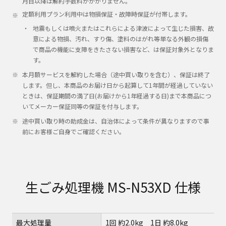
月目以降は解約手数料がかかりません。
定額利用プラン利用中は物損保証‧故障時保証が付帯します。
地震もしくは噴火またはこれらによる津波によって生じた損害、故
意による物損、汚れ、すり傷、塗料のはがれ等単なる外観の損傷
で商品の機能に支障をきたさない損害など、は保証対象外となりま
す。
本月額サービスを解約した場合（途中買い取りを含む）、保証は終了
します。但し、本商品のお届け日から起算して1年間が経過していない
ときは、保証期間の満了日(お届けから1年経過する日)まで本商品につ
いてメーカー保証同等の保証を付与します。
途中買い取り時の助成金は、自治体によって条件が異なりますので事
前にお客様ご自身でご確認ください。
生ごみ処理機 MS-N53XD 仕様
最大処理量
1回 約2.0kg 1日 約8.0kg