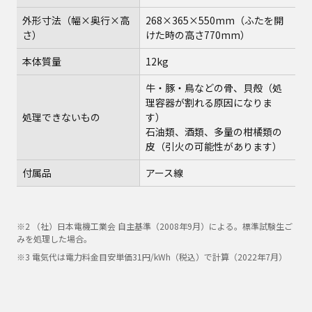
外形寸法（幅×奥行×高
268×365×550mm（ふたを開
さ）
けた時の高さ770mm）
本体質量
12kg
牛‧豚‧鳥などの骨、貝殻（処
理容器が割れる原因になりま
処理できないもの
す）
石油類、酒類、多量の柑橘類の
皮（引火の可能性があります）
付属品
アース線
※2 （社）日本電機工業会 自主基準（2008年9月）による。標準試験生ご
みを処理した場合。
※3 電気代は電力料金目安単価31円/kWh（税込）で計算（2022年7月）