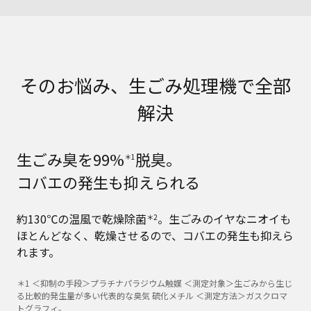
そのお悩み、生ごみ処理機で全部
解決
生ごみ臭を99%
脱臭。
＊1
コバエの発生も抑えられる
約130℃の温風で乾燥除菌
。生ごみのイヤなニオイも
＊2
ほとんどなく、乾燥させるので、コバエの発生も抑えら
れます。
＊1 ＜抑制の手段＞プラチナパラジウム触媒 ＜測定対象＞生ごみから生じ
る比較的発生量が多い代表的な臭気 硫化メチル ＜測定方法＞ガスクロマ
トグラフィ。