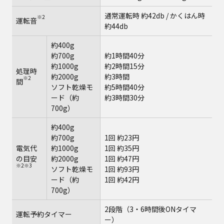
通常運転時 約42db / かくはん時
※2
運転⾳
約44db
約400g
約700g
約1時間40分
約1000g
約2時間15分
処理時
約2000g
約3時間
※2
間
ソフト乾燥モ
約5時間40分
ード（約
約3時間30分
700g）
約400g
約700g
1回 約23円
電気代
約1000g
1回 約35円
の目安
約2000g
1回 約47円
※2※3
ソフト乾燥モ
1回 約93円
ード（約
1回 約42円
700g）
2段階（3‧6時間後ONタイマ
運転予約タイマー
ー）