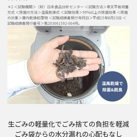
＊2 ＜試験機関＞（財）日本食品分析センター ＜試験方法＞寒天平板培養
方式 ＜除菌の方法＞温風乾燥式 ＜試験効果＞99%以上の除菌効果 ＜除菌
の対象＞庫内乾燥処理物 ＜試験成績書発行年月日＞平成15年8月15日 ＜
試験成績書発行番号＞第203061592-004号。
生ごみの軽量化でごみ捨ての負担を軽減
ごみ袋からの水分漏れの心配もなし