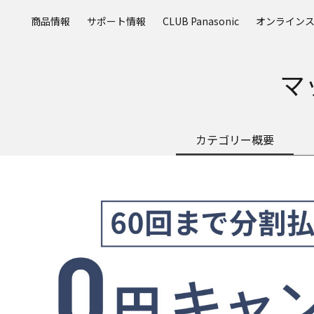
メ
商品情報
サポート情報
CLUB Panasonic
オンライン
イ
ン
コ
マ
ン
テ
ン
ツ
カテゴリー概要
に
ス
キ
ッ
プ