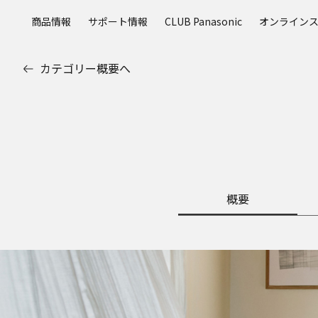
メ
商品情報
サポート情報
CLUB Panasonic
オンライン
イ
ン
コ
カテゴリー概要へ
ン
テ
ン
ツ
に
ス
キ
ッ
概要
プ