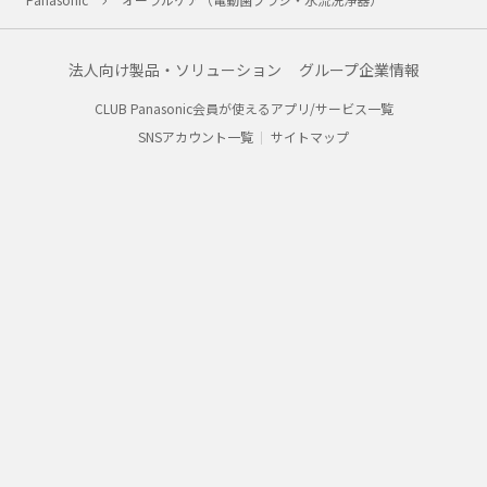
法人向け製品・ソリューション
グループ企業情報
CLUB Panasonic会員が使えるアプリ/サービス一覧
SNSアカウント一覧
サイトマップ
サイトのご利用にあたって
ウェブアクセシビリティ方針
個人情報保護方針
会員利用規約/プライバシーポリシー
お客様からお預かりしたパーソナルデータについて
特定商取引法・古物営業法について
パナソニックホールディングス
Area/Country
パナソニック株式会社
© Panasonic Corporation
パナソニック マーケティング ジャパン株式会社
© Panasonic Marketing Japan Co., Ltd.