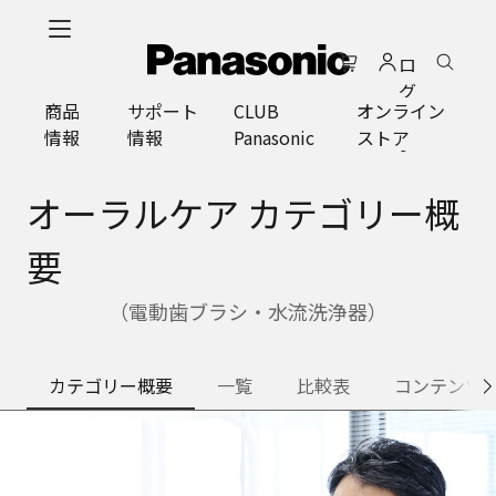
メ
イ
ロ
ン
グ
コ
商品
サポート
CLUB
オンライン
イ
ン
情報
情報
Panasonic
ストア
ン
テ
ン
ツ
オーラルケア カテゴリー概
に
ス
要
キ
ッ
（電動歯ブラシ・水流洗浄器）
プ
カテゴリー概要
一覧
比較表
コンテンツ