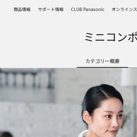
メ
商品情報
サポート情報
CLUB Panasonic
オンライン
イ
ン
コ
ミニコンポ
ン
テ
ン
ツ
カテゴリー概要
に
ス
キ
ッ
プ