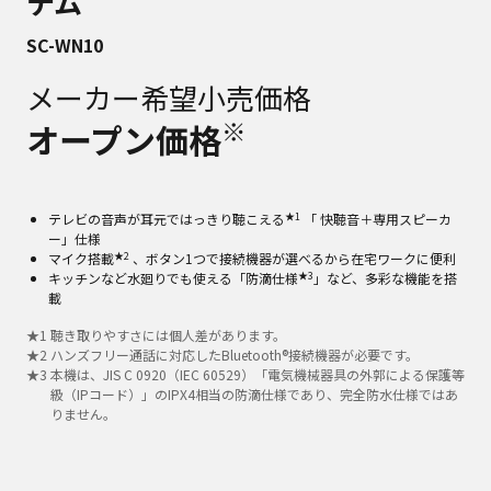
テム
SC-WN10
メーカー希望小売価格
※
オープン価格
★1
テレビの音声が耳元ではっきり聴こえる
「 快聴音＋専用スピーカ
ー」仕様
★2
マイク搭載
、ボタン1つで接続機器が選べるから在宅ワークに便利
★3
キッチンなど水廻りでも使える「防滴仕様
」など、多彩な機能を搭
載
★
1
聴き取りやすさには個人差があります。
★
2
ハンズフリー通話に対応したBluetooth®接続機器が必要です。
★
3
本機は、JIS C 0920（IEC 60529）「電気機械器具の外郭による保護等
級（IPコード）」のIPX4相当の防滴仕様であり、完全防水仕様ではあ
りません。