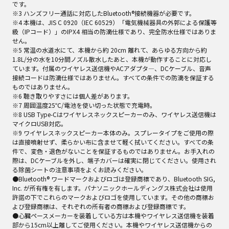
です。
※3 ハンズフリー通話に対応したBluetooth®接続機器が必要です。
※4 本機は、JIS C 0920（IEC 60529）「電気機械器具の外郭による保護等
級（IPコード）」のIPX4 相当の防滴仕様であり、完全防水仕様ではありま
せん。
※5 常温の水道水にて、本機から約 20cm 離れて、あらゆる方向から約
1.8L/分の水を10分間ノズル散水したあと、本機が動作することに対応し
ています。付属のワイヤレス送信機やACアダプタ―、DCケーブル、音声
接続コードは防滴仕様ではありません。すべての条件での防滴を保証する
ものではありません。
※6 聴き取りやすさには個人差があります。
※7 周囲温度25℃/電池を使い切った状態で充電時。
※8 USB Type-Cはワイヤレスネックスピーカーのみ、ワイヤレス送信機は
マイクロUSB対応。
※9 ワイヤレスネックスピーカー本体のみ。スプレータイプをご使用の際
は直接噴射せず、柔らかい布に含ませて軽く拭いてください。すべての条
件で、変色・退色がないことを保証するものではありません。お手入れの
際は、DCケーブルを外し、端子カバーは確実に閉じてください。使用され
る除菌シートの注意事項をよくお読みください。
●Bluetooth® ワードマークおよびロゴは登録商標であり、Bluetooth SIG,
Inc. が所有権を有します。パナソニックホールディングス株式会社は使用
許諾の下でこれらのマークおよびロゴを使用しています。その他の商標お
よび登録商標は、それぞれの所有者の商標および登録商標です。
●心臓ペースメーカーを装着している方は本機やワイヤレス送信機を装着
部から15cm以上離してご使用ください。本機やワイヤレス送信機からの