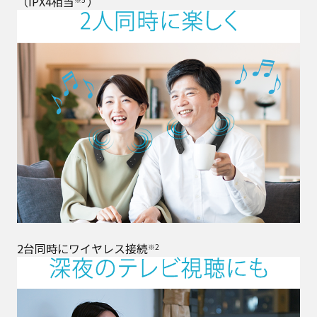
（IPX4相当
）
2台同時にワイヤレス接続
※2