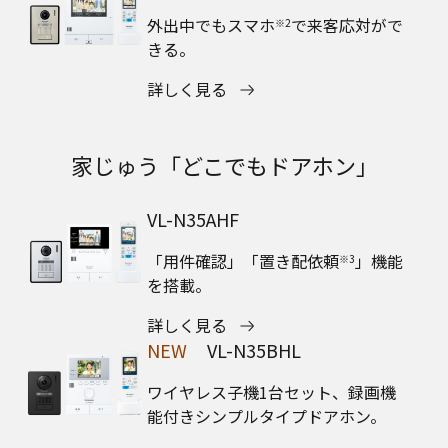
外出中でもスマホ
で来客応対がで
※2
きる。
詳しく見る
家じゅう「どこでもドアホン」
VL-N35AHF
「用件確認」「置き配依頼
」機能
※3
を搭載。
詳しく見る
NEW
VL-N35BHL
ワイヤレス子機1台セット、録画機
能付きシンプルタイプドアホン。