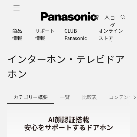
メ
イ
ロ
ン
グ
コ
商品
サポート
CLUB
オンライン
イ
ン
情報
情報
Panasonic
ストア
ン
テ
ン
ツ
インターホン・テレビドア
に
ス
ホン
キ
ッ
プ
カテゴリー概要
一覧
比較表
コンテンツ