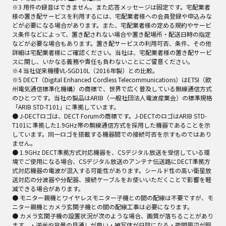
※3 用件の録音はできません。また応答メッセージは固定です。宅配業者
様の置き配サービスを利用するには、宅配業者様への会員登録や申込みな
どが必要になる場合があります。また、宅配業者様の定める規約やサービ
ス条件などによって、置き配されない場合や置き配場所・配送日時の指定
などが必要な場合もあります。置き配サービスの利用可否、条件、その他
詳細は宅配業者様にご確認ください。当社は、宅配業者様の置き配サービ
スに関し、いかなる義務や責任も負わないことにご留意ください。
※4 当社従来機種VL-SGD10L（2016年製）との比較。
※5 DECT（Digital Enhanced Cordless Telecommunications）はETSI（欧
州電気通信標準化機構）の商標で、世界で広く普及している無線通信方式
のひとつです。当社の製品はARIB（一般社団法人電波産業会）の標準規格
「ARIB STD-T101」に準拠しています。
● J-DECTロゴは、DECT Forumの商標です。J-DECTのロゴはARIB STD-
T101に準拠した1.9GHz帯の無線通信方式を採用した機器であることを示
しています。同一ロゴを搭載する機器間での接続可否を示すものではあり
ません。
● 1.9GHz DECT準拠方式対応機器を、CSデジタル放送を受信している環
境でご使用になる場合、CSデジタル放送のアンテナ伝送路にDECT準拠方
式対応機器の電波が混入する可能性があります。シールド性の高い衛星放
送対応の分波器や分配器、接続ケーブルをお使いいただくことで影響を軽
減できる場合があります。
● モニター親機とワイヤレスモニター子機との間の配線は不要ですが、モ
ニター親機とカメラ玄関子機との間の配線工事は必要になります。
● カメラ玄関子機の設置状況が次のような場合、画質が落ちることがあり
ます。・逆光や背景の見通しが良い・被写体が日陰になる・夜間周辺が暗