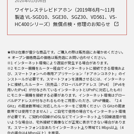
2020年01月06日
ワイヤレステレビドアホン（2019年6月～11月
製造 VL-SGD10、SGE30、SGZ30、VD561、VS-
HC400シリーズ）無償点検・修理のお知らせ
★印は在庫が僅少な商品です。ご購入の際は販売店にお確かめください。
＊ オープン価格商品の価格は販売店にお問い合わせください。
※1 インターネット環境により遅延が発生する場合があります。
※2 モニター親機をルーター経由でインターネットに接続できる環境およ
び、スマートフォンへの専用アプリケーション「ドアホンコネクト」のイ
ンストールが必要です。スマートフォンを連携させるには、インターネッ
トに接続したルーター（別売品：グローバルIPアドレス［IPv4］［IPv6を
用いたIPv4］が付与されているインターネットとUPnPに対応したもの）
にモニター親機を接続する必要があります。インターネット環境はグロー
バルIPアドレスが付与されるものをご用意いただき、UPnP機能、「2.4
GHz」の周波数帯域に対応したルーターをご使用ください（5 GHzの周波
数帯では使用できません）。ご自宅で使用の場合でもインターネット環境
が必要です。ご契約の回線がxDSLなどでインターネット上り回線速度が低
いような場合は、宅外接続で画像などが正常に表示できない場合がありま
す。スマートフォン1台あたりインターネット上り帯域で1 Mbps以上（4
台の場合は4 Mbps以上）を推奨。