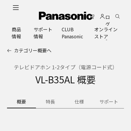
メ
イ
ロ
ン
グ
コ
商品
サポート
CLUB
オンライン
イ
ン
情報
情報
Panasonic
ストア
ン
テ
ン
カテゴリー概要へ
ツ
に
ス
テレビドアホン 1-2タイプ（電源コード式）
キ
VL-B35AL 概要
ッ
プ
概要
特長
仕様
サポート