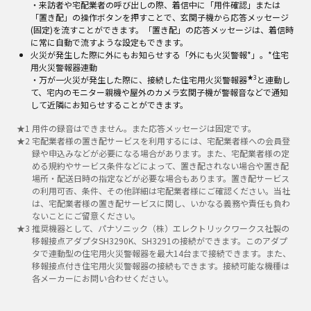
・来訪者や宅配業者の呼び出しの際、着信中に「用件確認」または
「置き配」の操作ボタンを押すことで、玄関子機から応答メッセージ
(固定)を流すことができます。「置き配」の応答メッセージは、着信時
に常に自動で流すような設定もできます。
火災が発生した際に外にもお知らせする「外にも火災警報*」。*住宅
用火災警報器連動
★3
・万が一火災が発生した際に、接続した住宅用火災警報器
と連動し
て、宅内のモニター親機や屋外のカメラ玄関子機が警報音などで通知
して近隣にお知らせすることができます。
★
1
用件の録音はできません。また応答メッセージは固定です。
★
2
宅配業者様の置き配サービスを利用するには、宅配業者様への会員登
録や申込みなどが必要になる場合があります。また、宅配業者様の定
める規約やサービス条件などによって、置き配されない場合や置き配
場所・配送日時の指定などが必要な場合もあります。置き配サービス
の利用可否、条件、その他詳細は宅配業者様にご確認ください。当社
は、宅配業者様の置き配サービスに関し、いかなる義務や責任も負わ
ないことにご留意ください。
★
3
推奨機器として、パナソニック（株）エレクトリックワークス社製の
移報接点アダプタSH3290K、SH3291の接続ができます。このアダプ
タで連動型の住宅用火災警報器を最大14台まで接続できます。また、
移報接点付き住宅用火災警報器の接続もできます。接続可能な機種は
各メーカーにお問い合わせください。