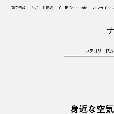
メ
商品情報
サポート情報
CLUB Panasonic
オンライン
イ
ン
コ
ン
テ
ン
ツ
カテゴリー概要
に
ス
キ
ッ
プ