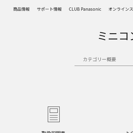
メ
商品情報
サポート情報
CLUB Panasonic
オンライン
イ
ン
コ
ミニコ
ン
テ
ン
ツ
カテゴリー概要
に
ス
キ
ッ
プ