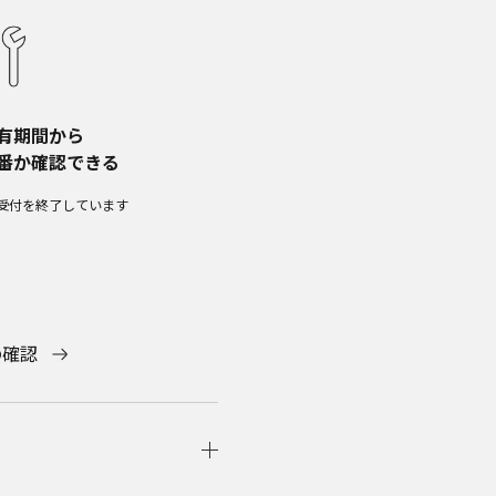
有期間から​
番か確認できる
受付を終了しています​
の確認