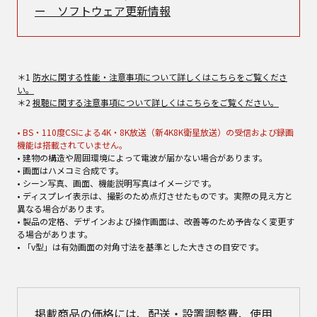
ー ソフトウェア更新情報
＊1
防水に関する性能・注意事項について詳しくはこちらをご覧くださ
い。
＊2
視聴に関する注意事項について詳しくはこちらをご覧ください。
• BS・110度CSによる4K・8K放送（新4K8K衛星放送）の受信および録画
機能は搭載されていません。
• 建物の構造や周囲環境によって電波が届かない場合があります。
• 画面はハメコミ合成です。
• シーン写真、画面、機能説明写真はイメージです。
• ディスプレイ表示は、撮影のため点灯させたものです。実際の見え方と
異なる場合があります。
• 製品の定格、デザインおよび操作画面は、改善等のため予告なく変更す
る場合があります。
• 「v型」は有効画面の対角寸法を基準とした大きさの目安です。
掲載商品の価格には、配送・設置調整費、使用