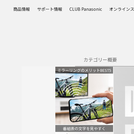
メ
商品情報
サポート情報
CLUB Panasonic
オンライン
イ
ン
コ
ン
テ
ン
ツ
カテゴリー概要
に
ス
ミラーリングのメリットBEST5
キ
ッ
プ
番組表の文字を見やすく