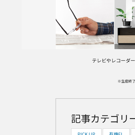
テレビやレコーダ
※生産終
記事カテゴリ
PICK UP
有機EL