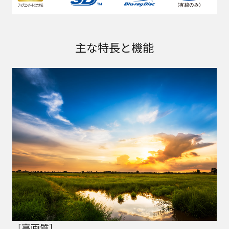
主な特長と機能
［高画質］