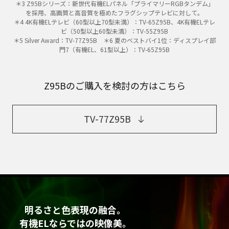
＊3 Z95Bシリーズ：新世代有機ELパネル「プライマリーRGBタンデム」
を採用、高画質と高音質を極めたフラグシップテレビに対して。
＊4 4K有機ELテレビ（60型以上70型未満）：TV-65Z95B、4K有機ELテレ
ビ（50型以上60型未満）：TV-55Z95B
＊5 Silver Award：TV-77Z95B ＊6 夏のベストバイ1位：ディスプレイ部
門7（有機EL、61型以上）：TV-65Z95B
Z95Bのご購入を検討の方はこちら
TV-77Z95B
明るさと色表現の融合。
有機ELならではの映像美。