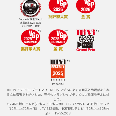
＊1 TV-77Z95B：プライマリーRGBタンデムによる高画質と臨場感あふれ
る立体音響を融合させた、究極のフラグシップテレビの大画面モデルに対
して。
＊2 4K有機ELテレビ(70型以上80型未満）：TV-77Z95B、4K有機ELテレビ
（60型以上70型未満）：TV-65Z95B、4K有機ELテレビ（50型以上60型未
満）：TV-55Z95B