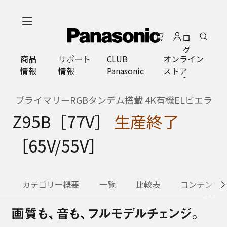
メ
イ
ロ
ン
グ
コ
商品
サポート
CLUB
オンライン
イ
ン
情報
情報
Panasonic
ストア
ン
テ
ン
ツ
プライマリーRGBタンデム搭載 4K有機ELビエラ
に
Z95B［77V］
生産終了
ス
キ
［65V/55V］
ッ
プ
カテゴリー概要
一覧
比較表
コンテンツ