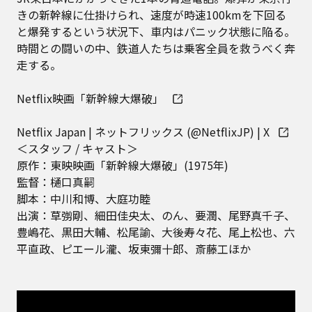
きの新幹線に仕掛けられ、速度が時速100kmを下回る
と爆発するという状況下、車内はパニック状態に陥る。
時間との闘いの中、鉄道人たちは乗客全員を救うべく奔
走する。
Netflix映画「新幹線大爆破」
Netflix Japan | ネットフリックス (@NetflixJP) | X
＜スタッフ / キャスト＞
原作：東映映画「新幹線大爆破」(1975年)
監督：樋口真嗣
脚本：中川和博、大庭功睦
出演：草彅剛、細田佳央太、のん、要潤、尾野真千子、
豊嶋花、黒田大輔、松尾諭、大後寿々花、尾上松也、六
平直政、ピエール瀧、坂東彌十郎、斎藤工ほか