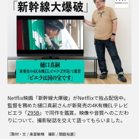
Netflix映画「新幹線大爆破」がNetflixで独占配信中。
監督を務めた樋口真嗣さんが新発売の4K有機ELテレビ
ビエラ「
Z95B
」で同作を鑑賞。映像や音質へのこだわ
りについて、撮影秘話を交えて語ってもらいました。
［取材・文 / 奥富敏晴 撮影 / 間庭裕基］