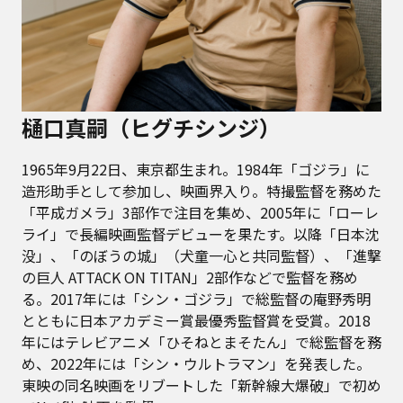
樋口真嗣（ヒグチシンジ）
1965年9月22日、東京都生まれ。1984年「ゴジラ」に
造形助手として参加し、映画界入り。特撮監督を務めた
「平成ガメラ」3部作で注目を集め、2005年に「ローレ
ライ」で長編映画監督デビューを果たす。以降「日本沈
没」、「のぼうの城」（犬童一心と共同監督）、「進撃
の巨人 ATTACK ON TITAN」2部作などで監督を務め
る。2017年には「シン・ゴジラ」で総監督の庵野秀明
とともに日本アカデミー賞最優秀監督賞を受賞。2018
年にはテレビアニメ「ひそねとまそたん」で総監督を務
め、2022年には「シン・ウルトラマン」を発表した。
東映の同名映画をリブートした「新幹線大爆破」で初め