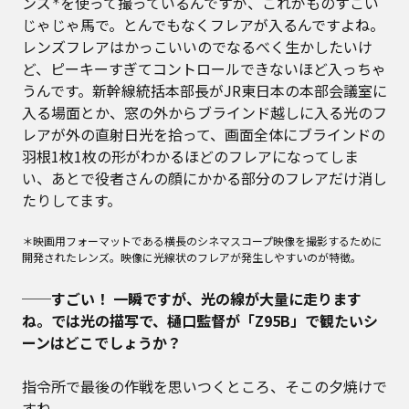
ンズ
を使って撮っているんですが、これがものすごい
＊
じゃじゃ馬で。とんでもなくフレアが入るんですよね。
レンズフレアはかっこいいのでなるべく生かしたいけ
ど、ピーキーすぎてコントロールできないほど入っちゃ
うんです。新幹線統括本部長がJR東日本の本部会議室に
入る場面とか、窓の外からブラインド越しに入る光のフ
レアが外の直射日光を拾って、画面全体にブラインドの
羽根1枚1枚の形がわかるほどのフレアになってしま
い、あとで役者さんの顔にかかる部分のフレアだけ消し
たりしてます。
＊映画用フォーマットである横長のシネマスコープ映像を撮影するために
開発されたレンズ。映像に光線状のフレアが発生しやすいのが特徴。
──すごい！ 一瞬ですが、光の線が大量に走ります
ね。では光の描写で、樋口監督が「Z95B」で観たいシ
ーンはどこでしょうか？
指令所で最後の作戦を思いつくところ、そこの夕焼けで
すね。