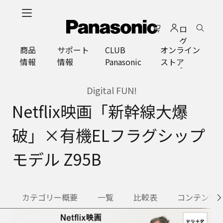
メ
イ
ロ
ン
グ
コ
商品
サポート
CLUB
オンライン
イ
ン
情報
情報
Panasonic
ストア
ン
テ
ン
ツ
Digital FUN!
に
Netflix映画「新幹線大爆
ス
キ
破」×有機ELフラグシップ
ッ
プ
モデル Z95B
カテゴリー概要
一覧
比較表
コンテンツ