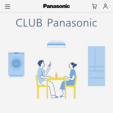
メ
イ
ン
コ
ン
テ
ン
ツ
に
ス
キ
ッ
プ