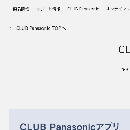
メ
商品情報
サポート情報
CLUB Panasonic
オンライン
イ
ン
コ
CLUB Panasonic TOPへ
ン
テ
CL
ン
ツ
に
ス
キ
キ
ッ
プ