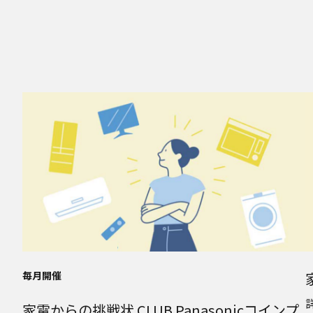
毎月開催
家電からの挑戦状 CLUB Panasonicコインプ