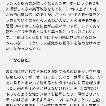
ランスを取るのが難しくなるんです。オーロラはもとも
と撮影してきた実写映像をもとにCGで作り上げている
ため自由度は高いのですが、月もない中で人物や雪をど
う見せていくのかを考えるのが大変。人の肌色も本来は
暗闇の中ではこんなに色が出ないのですが、ドラマ的な
盛り上がりを作るとなると真っ黒というわけにもいか
ず。「布団に入ったときに手が何色に見えているのか」
みたいな……そういった感覚から画作りを始めなければ
いけなかったんです。
──なるほど。
また風に吹かれてる感じを演出するために細かい雪を降
らせたのですが、オーロラをまたぐと一瞬黒く見え、人
物に乗るとまた白く見えるというあんばいに気を配りま
した。画面を止めると見えないけれど、実は1コマだけ
映ってるような細かい粒子も描写したり。現実とリアリ
ティのはざまにあるようなシーンになりましたね。
この
テレビだと輝度も上がっているので、わりと見えやすく