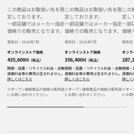
この商品はお取扱い先を限
この商品はお取扱い先を限
この
定しております。
定しております。
定し
一部店舗ではメーカー指定
一部店舗ではメーカー指定
一部
価格での販売となります。
価格での販売となります。
価格
発売日：
2026年7月
発売日：
2026年7月
発売日
オンラインストア価格
オンラインストア価格
オンラ
435,600
356,400
287,
円（税込）
円（税込）
開梱・設置・リサイクル料金・収集
開梱・設置・リサイクル料金・収集
開梱・
運搬料金等の費用は含まれません。
運搬料金等の費用は含まれません。
運搬料
詳しくはこちら
詳しくはこちら
詳しく
※オープン価格商品の価格は販売店
※オープン価格商品の価格は販売店
※オー
にお問い合わせください。
にお問い合わせください。
にお問