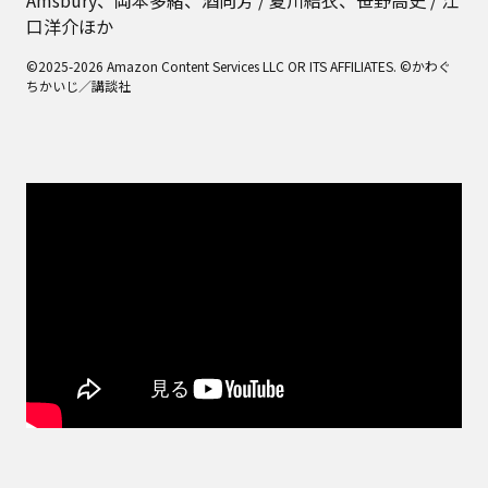
Amsbury、岡本多緒、酒向芳 / 夏川結衣、笹野高史 / 江
口洋介ほか
©2025-2026 Amazon Content Services LLC OR ITS AFFILIATES. ©かわぐ
ちかいじ／講談社