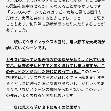
さ、光のまぶしさをリアルに表現しながら「どこに観客
の意識を集中させるか」を考えることが多かったです。
「フルCGのゲームであればすごく素敵に見える画作り
だけど、実写と共存するときにはちょっと……」と思う
こともあり、制作陣も思考が行ったり来たりすることが
ありました。
──続いてクライマックスの直前、暗い廊下を大統領が
歩いていくシーンです。
ガラスに写っている表情の立体感がかなりよく出ていま
すね。従来のテレビですと黒く潰れてしまいますが、こ
のテレビだと意図した感じに映っている。
このシーン、
制作ではバランスを図るのが難しくて……顔を見せすぎ
るとガラスに映った感があまり出ないし、かといってあ
まり見せないとシーンの意図が伝わらない。このテレビ
の強みがよく表れる場面だと思います。
──奥に見える暗い廊下にもその効果が？