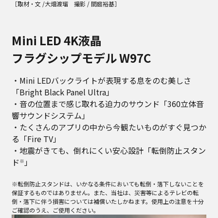
［取材・文 /大畑渡瑠 撮影 / 間庭裕基］
Mini LED 4K液晶
フラグシップモデル W97C
・Mini LEDバックライトが表現する息をのむ美しさ
「Bright Black Panel Ultra」
・音の位置まで感じ取れる迫力のサウンド「360立体音
響サウンドシステム」
・たくさんのアプリの中から今観たいものがすぐ見つか
る「Fire TV」
・地震がきても、倒れにくい安心設計「転倒防止スタン
ド
」
※
※転倒防止スタンドは、いかなる条件においても転倒・落下しないことを
保証するものではありません。また、当社は、災害等によるテレビの転
倒・落下に伴う損害については補償いたしかねます。使用上の注意を十分
ご確認のうえ、ご使用ください。