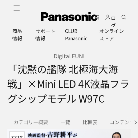
メ
イ
ロ
ン
グ
コ
商品
サポート
CLUB
オンライン
イ
ン
情報
情報
Panasonic
ストア
ン
テ
ン
ツ
Digital FUN!
に
「沈黙の艦隊 北極海大海
ス
キ
戦」×Mini LED 4K液晶フラ
ッ
プ
グシップモデル W97C
カテゴリー概要
一覧
比較表
コンテンツ