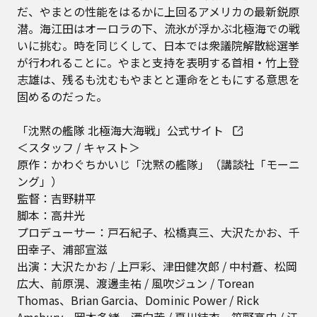
だ、やまとの性能をはるかに上回るアメリカの最新鋭原
潜。海江田はオーロラの下、流氷が浮かぶ北極海での戦
いに挑む。時を同じくして、日本では衆議院解散総選挙
が行われることに。やまと支持を表明する首相・竹上登
志雄は、残るも沈むもやまとと運命をともにする意思を
固めるのだった。
「沈黙の艦隊 北極海大海戦」公式サイト
＜スタッフ / キャスト＞
原作：かわぐちかいじ「沈黙の艦隊」（講談社「モーニ
ング」）
監督：吉野耕平
脚本：高井光
プロデューサー：戸石紀子、松橋真三、大沢たかお、千
田幸子、浦部宣滋
出演：大沢たかお / 上戸彩、津田健次郎 / 中村蒼、松岡
広大、前原滉、渡邊圭祐 / 風吹ジュン / Torean
Thomas、Brian Garcia、Dominic Power / Rick