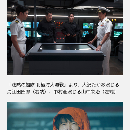
「沈黙の艦隊 北極海大海戦」より、大沢たかお演じる
海江田四郎（右端）、中村蒼演じる山中栄治（左端）