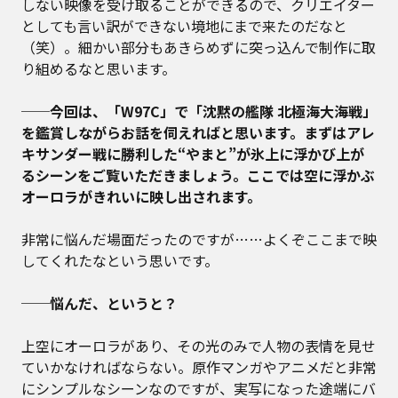
しない映像を受け取ることができるので、クリエイター
としても言い訳ができない境地にまで来たのだなと
（笑）。細かい部分もあきらめずに突っ込んで制作に取
り組めるなと思います。
──今回は、「W97C」で「沈黙の艦隊 北極海大海戦」
を鑑賞しながらお話を伺えればと思います。まずはアレ
キサンダー戦に勝利した“やまと”が氷上に浮かび上が
るシーンをご覧いただきましょう。ここでは空に浮かぶ
オーロラがきれいに映し出されます。
非常に悩んだ場面だったのですが……よくぞここまで映
してくれたなという思いです。
──悩んだ、というと？
上空にオーロラがあり、その光のみで人物の表情を見せ
ていかなければならない。原作マンガやアニメだと非常
にシンプルなシーンなのですが、実写になった途端にバ