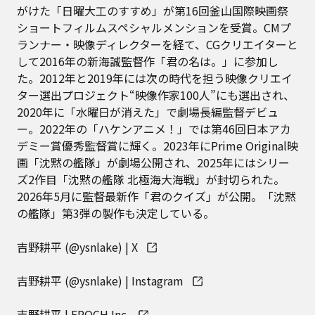
がけた「日曜大工のすすめ」が第16回釜山国際映画祭
ショートフィルムスペシャルメンションを受賞。CMプ
ランナー・映像ディレクターを経て、CGクリエイターと
して2016年の新海誠監督作「君の名は。」に参加し
た。2012年と2019年には次の時代を担う映像クリエイ
ター選出プロジェクト“映像作家100人”にも選出され、
2020年に「水曜日が消えた」で劇場長編監督デビュ
ー。2022年の「ハケンアニメ！」では第46回日本アカ
デミー賞優秀監督賞に輝く。2023年にPrime Original映
画「沈黙の艦隊」が劇場公開され、2025年にはシリー
ズ2作目「沈黙の艦隊 北極海大海戦」が封切られた。
2026年5月に監督最新作「君のクイズ」が公開。「沈黙
の艦隊」第3弾の製作も決定している。
吉野耕平 (@ysnlake) | X
吉野耕平 (@ysnlake) | Instagram
吉野耕平 | EPOCH Inc.