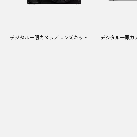
デジタル一眼カメラ／レンズキット
デジタル一眼カ
DC-S5M2XK
DC-S5M2XW
メーカー希望小売価格
メーカー希望小売
※
※
オープン価格
オープン価格
この商品はお取扱い先を限定しておりま
この商品はお取
す。
す。
一部店舗ではメーカー指定価格での販売
一部店舗ではメ
となります。
となります。
発売日：
2023年6月
発売日：
2023年6
オンラインストア価格
オンラインストア
296,010
323,730
円（税込）
円（税