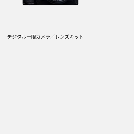
デジタル一眼カメラ／レンズキット
DC-S5M2K
メーカー希望小売価格
※
オープン価格
ま
この商品はお取扱い先を限定しておりま
す。
売
一部店舗ではメーカー指定価格での販売
となります。
発売日：
2023年2月
オンラインストア価格
251,460
円（税込）