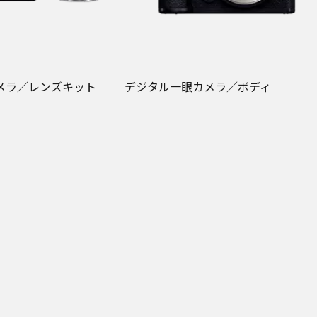
メラ／レンズキット
デジタル一眼カメラ／ボディ
DC-S5M2
価格
メーカー希望小売価格
※
オープン価格
扱い先を限定しておりま
この商品はお取扱い先を限定しており
す。
ーカー指定価格での販売
一部店舗ではメーカー指定価格での販
となります。
月
発売日：
2023年2月
価格
オンラインストア価格
217,800
込）
円（税込）