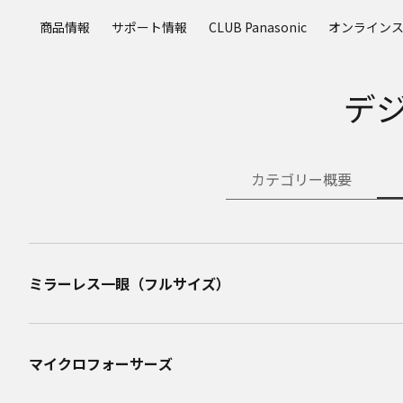
メ
商品情報
サポート情報
CLUB Panasonic
オンライン
イ
ン
コ
デ
ン
テ
ン
ツ
カテゴリー概要
に
ス
キ
ッ
プ
ミラーレス一眼（フルサイズ）
マイクロフォーサーズ