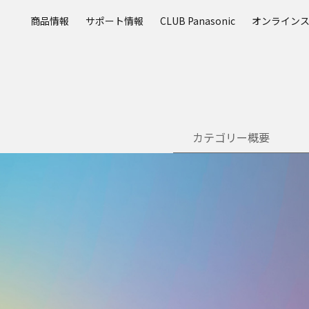
メ
商品情報
サポート情報
CLUB Panasonic
オンライン
イ
ン
コ
ン
テ
ン
ツ
カテゴリー概要
に
ス
キ
ッ
プ