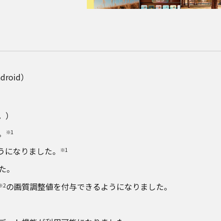
ndroid）
応。）
。
※1
ようになりました。
※1
た。
の画質調整値を付与できるようになりました。
※2