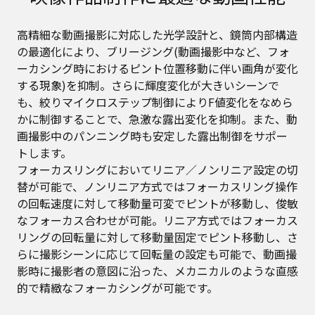
高精細な動画撮影に対応した光学設計と、鏡筒内部構造
の最適化により、ブリージング(動画撮影中など、フォ
ーカシング時におけるピント位置移動に伴い画角が変化
する現象)を抑制。さらに輝度変化が大きいシーンで
も、絞りマイクロステップ制御によりF値変化をなめら
かに制御することで、急激な露出変化を抑制。また、動
画撮影中のパンニング時も安定した露出制御をサポー
トします。
フォーカスリングにおいてリニア／ノンリニア設定の切
替が可能で、ノンリニア方式ではフォーカスリング操作
の回転速度に対して移動量可変でピントが移動し、俊敏
なフォーカス合わせが可能。リニア方式ではフォーカス
リングの回転量に対して移動量固定でピント移動し、さ
らに撮影シーンに応じて回転量の設定も可能で、動画撮
影時に撮影者の意図に沿った、メカニカルのような直感
的で精緻なフォーカシングが可能です。