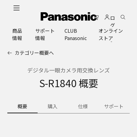
メ
イ
ロ
ン
グ
コ
商品
サポート
CLUB
オンライン
イ
ン
情報
情報
Panasonic
ストア
ン
テ
ン
カテゴリー概要へ
ツ
に
ス
デジタル一眼カメラ用交換レンズ
キ
S-R1840 概要
ッ
プ
概要
購入
仕様
サポート