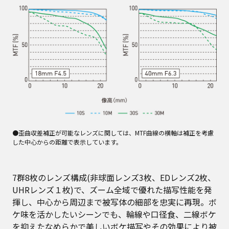
●歪曲収差補正が可能なレンズに関しては、MTF曲線の横軸は補正を考慮
した中心からの距離で表示しています。
7群8枚のレンズ構成(非球面レンズ3枚、EDレンズ2枚、
UHRレンズ１枚)で、ズーム全域で優れた描写性能を発
揮し、中心から周辺まで被写体の細部を忠実に再現。ボ
ケ味を活かしたいシーンでも、輪線や口径食、二線ボケ
を抑えたなめらかで美しいボケ描写やその効果により被