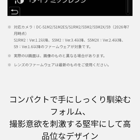
対応カメラ：DC-S1M2/S1M2ES/S1RM2/S5M2/S5M2X/S9（2026年7
月時点）
S1RM2：Ver.1.2以降、S5M2：Ver.3.4以降、S5M2X：Ver.2.4以降、
S9：Ver.1.6以降のファームウェアが対象です。
実際のUI画面は、画像のものと異なる場合があります。
レンズのファームウェアは最新のものをご使用ください。
コンパクトで手にしっくり馴染む
フォルム、
撮影意欲を刺激する堅牢にして高
品位なデザイン