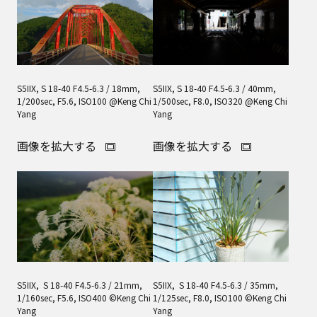
S5IIX, S 18-40 F4.5-6.3 / 18mm,
S5IIX, S 18-40 F4.5-6.3 / 40mm,
1/200sec, F5.6, ISO100 @Keng Chi
1/500sec, F8.0, ISO320 @Keng Chi
Yang
Yang
画像を拡大する
画像を拡大する
S5IIX, S 18-40 F4.5-6.3 / 21mm,
S5IIX, S 18-40 F4.5-6.3 / 35mm,
1/160sec, F5.6, ISO400 ©Keng Chi
1/125sec, F8.0, ISO100 ©Keng Chi
Yang
Yang